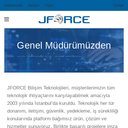
Hakkımızda
Kariyer
Diğer
Türkçe
Genel Müdürümüzden
JFORCE Bilişim Teknolojileri, müşterilerimizin tüm
teknolojik ihtiyaçlarını karşılayabilmek amacıyla
2003 yılında İstanbul’da kuruldu. Teknolojik her tür
donanım, iletişim, güvenlik, yedekleme, iş sürekliliği
konularında platform bağımsız ürün, çözüm ve
hizmetler sunuyoruz. Birlikte başarılı projelere imza